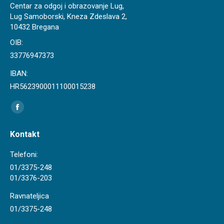
Centar za odgoj i obrazovanje Lug,
Lug Samoborski, Kneza Zdeslava 2,
10432 Bregana
OIB:
33776947373
IBAN:
HR5623900011100015238
Find us on:
Facebook
page
Kontakt
opens
in
Telefoni:
new
01/3375-248
01/3376-203
window
Ravnateljica
01/3375-248