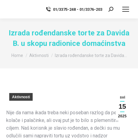
01/3375-248 - 01/3376-203
Search:
Izrada rođendanske torte za Davida
B. u skopu radionice domaćinstva
You are here:
Home
Aktivnosti
Izrada rođendanske torte za Davida…
Aktivnosti
svi
15
Nije da nama ikada treba neki poseban razlog da pečemo
2025
kolače i palačinke, ali ovaj put je to bilo s plemenitim
ciljem. Naš korisnik je slavio rođendan, a dečki su mu
odlučili sami napraviti tortu uz vodstvo i nadzor