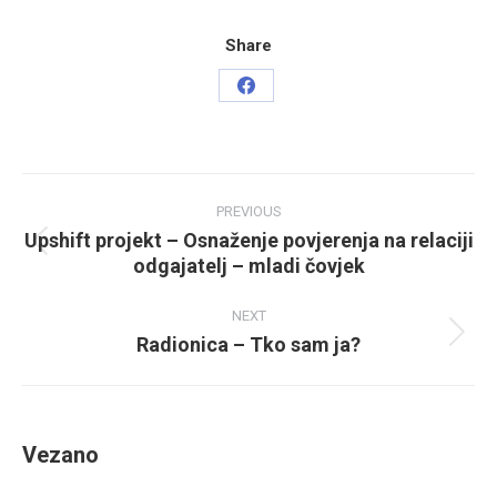
Share
Share
on
Facebook
Post
PREVIOUS
navigation
Upshift projekt – Osnaženje povjerenja na relaciji
Previous
odgajatelj – mladi čovjek
post:
NEXT
Radionica – Tko sam ja?
Next
post:
Vezano