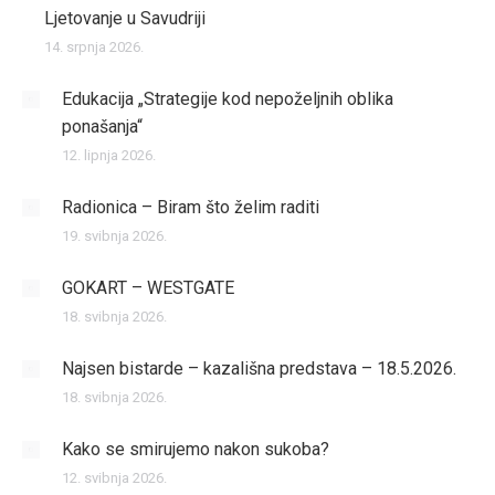
Ljetovanje u Savudriji
14. srpnja 2026.
Edukacija „Strategije kod nepoželjnih oblika
ponašanja“
12. lipnja 2026.
Radionica – Biram što želim raditi
19. svibnja 2026.
GOKART – WESTGATE
18. svibnja 2026.
Najsen bistarde – kazališna predstava – 18.5.2026.
18. svibnja 2026.
Kako se smirujemo nakon sukoba?
12. svibnja 2026.