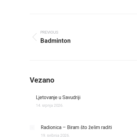
Post
navigation
PREVIOUS
Badminton
Previous
post:
Vezano
Ljetovanje u Savudriji
14. srpnja 2026.
Radionica – Biram što želim raditi
19. svibnja 2026.