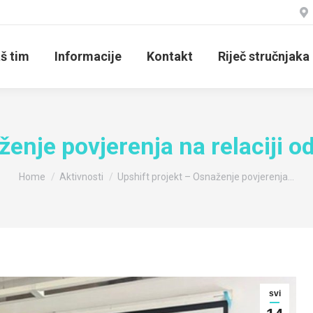
š tim
Informacije
Kontakt
Riječ stručnjaka
enje povjerenja na relaciji o
You are here:
Home
Aktivnosti
Upshift projekt – Osnaženje povjerenja…
svi