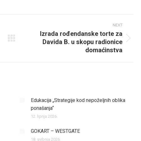
on
Facebook
NEXT
Izrada rođendanske torte za
Davida B. u skopu radionice
Next
domaćinstva
post:
Edukacija „Strategije kod nepoželjnih oblika
ponašanja“
12. lipnja 2026.
GOKART – WESTGATE
18. svibnja 2026.