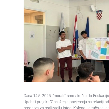
Dana 14.5. 2025. “morali” smo skočiti do Edukacijsk
Upshift projekt “Osnaženje povjerenja na relaciji 
sredstva za realizaciju istog. Kolege i stručnjaci s