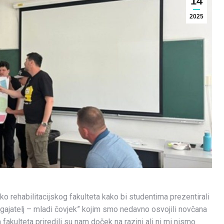
14
2025
o rehabilitacijskog fakulteta kako bi studentima prezentirali
odgajatelj – mladi čovjek” kojim smo nedavno osvojili novčana
a fakulteta priredili su nam doček na razini ali ni mi nismo