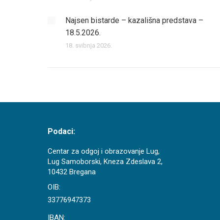
Najsen bistarde – kazališna predstava –
18.5.2026.
18. svibnja 2026.
Podaci:
Centar za odgoj i obrazovanje Lug,
Lug Samoborski, Kneza Zdeslava 2,
10432 Bregana
OIB:
33776947373
IBAN: