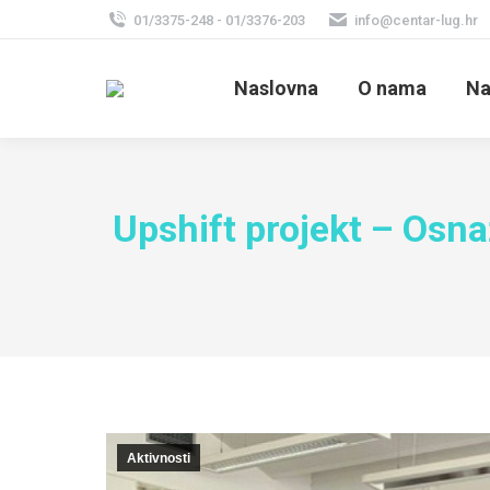
01/3375-248 - 01/3376-203
info@centar-lug.hr
Naslovna
O nama
Na
Upshift projekt – Osnaž
Aktivnosti