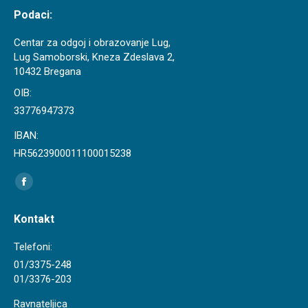
Podaci:
Centar za odgoj i obrazovanje Lug,
Lug Samoborski, Kneza Zdeslava 2,
10432 Bregana
OIB:
33776947373
IBAN:
HR5623900011100015238
Find us on:
Facebook
page
Kontakt
opens
in
Telefoni:
new
01/3375-248
01/3376-203
window
Ravnateljica