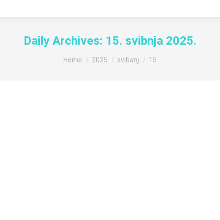
Daily Archives:
15. svibnja 2025.
You are here:
Home
2025
svibanj
15