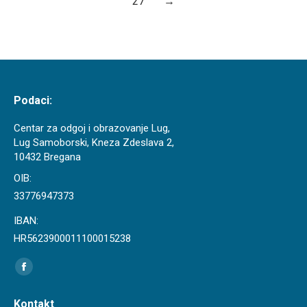
27
→
Podaci:
Centar za odgoj i obrazovanje Lug,
Lug Samoborski, Kneza Zdeslava 2,
10432 Bregana
OIB:
33776947373
IBAN:
HR5623900011100015238
Find us on:
Facebook
page
Kontakt