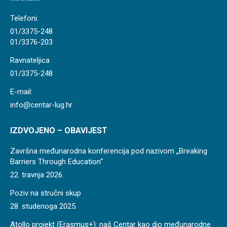
opens
in
Telefoni:
new
01/3375-248
01/3376-203
window
Ravnateljica
01/3375-248
E-mail:
info@centar-lug.hr
IZDVOJENO – OBAVIJEST
Završna međunarodna konferencija pod nazivom „Breaking
Barriers Through Education“
22. travnja 2026.
Poziv na stručni skup
28. studenoga 2025.
Atollo projekt (Erasmus+): naš Centar kao dio međunarodne