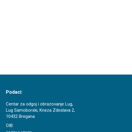
nekoliko godina treniraju i u Stolnoteniskom klubu
Samobor. Dana 11. listopada 2025. održane s u
4.parasportske igre mladih – Memorijal „Anto
Ćavar“ u Slavonskom Brodu. Pod vodstvom trenera,
gdina Pavla Sarića naša su 3 korisnika
prisustvovala natjecanju i osvojila 2 medalje. O.
osvojio je drugo mjesto, dok je…
Podaci:
Centar za odgoj i obrazovanje Lug,
Lug Samoborski, Kneza Zdeslava 2,
10432 Bregana
OIB: