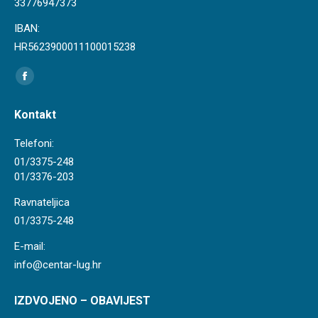
33776947373
IBAN:
HR5623900011100015238
Find us on:
Facebook
page
Kontakt
opens
in
Telefoni:
new
01/3375-248
01/3376-203
window
Ravnateljica
01/3375-248
E-mail:
info@centar-lug.hr
IZDVOJENO – OBAVIJEST