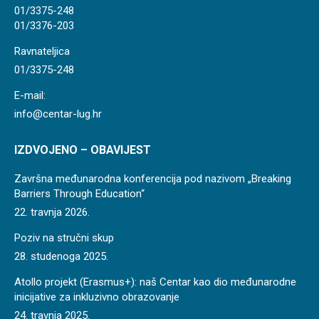
new
01/3375-248
01/3376-203
window
Ravnateljica
01/3375-248
E-mail:
info@centar-lug.hr
IZDVOJENO – OBAVIJEST
Završna međunarodna konferencija pod nazivom „Breaking
Barriers Through Education“
22. travnja 2026.
Poziv na stručni skup
28. studenoga 2025.
Atollo projekt (Erasmus+): naš Centar kao dio međunarodne
inicijative za inkluzivno obrazovanje
24. travnja 2025.