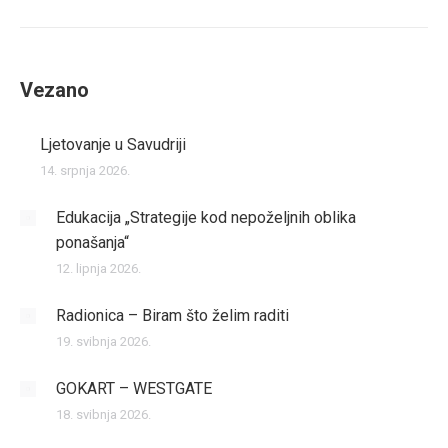
post:
Vezano
Ljetovanje u Savudriji
14. srpnja 2026.
Edukacija „Strategije kod nepoželjnih oblika
ponašanja“
12. lipnja 2026.
Radionica – Biram što želim raditi
19. svibnja 2026.
GOKART – WESTGATE
18. svibnja 2026.