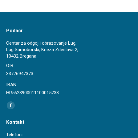
Podaci:
Centar za odgoj i obrazovanje Lug,
Lug Samoborski, Kneza Zdeslava 2,
10432 Bregana
OIB:
33776947373
IBAN:
HR5623900011100015238
Find us on:
Facebook
page
Kontakt
opens
in
Telefoni: