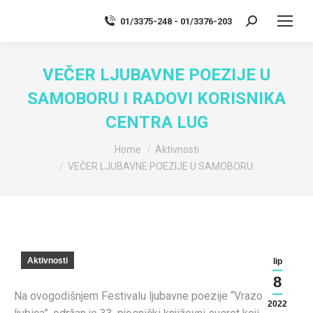
01/3375-248 - 01/3376-203
Search:
VEČER LJUBAVNE POEZIJE U
SAMOBORU I RADOVI KORISNIKA
CENTRA LUG
You are here:
Home
Aktivnosti
VEČER LJUBAVNE POEZIJE U SAMOBORU…
Aktivnosti
lip
8
Na ovogodišnjem Festivalu ljubavne poezije “Vrazova
2022