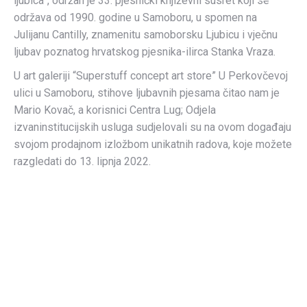
ljubica”, održan je 33. pjesnički književni susret koji se
održava od 1990. godine u Samoboru, u spomen na
Julijanu Cantilly, znamenitu samoborsku Ljubicu i vječnu
ljubav poznatog hrvatskog pjesnika-ilirca Stanka Vraza.
U art galeriji “Superstuff concept art store” U Perkovčevoj
ulici u Samoboru, stihove ljubavnih pjesama čitao nam je
Mario Kovač, a korisnici Centra Lug; Odjela
izvaninstitucijskih usluga sudjelovali su na ovom događaju
svojom prodajnom izložbom unikatnih radova, koje možete
razgledati do 13. lipnja 2022.