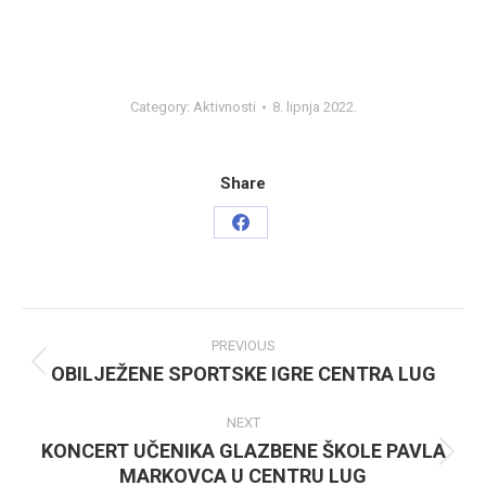
Category:
Aktivnosti
8. lipnja 2022.
Share
Share
on
Facebook
Post
PREVIOUS
navigation
OBILJEŽENE SPORTSKE IGRE CENTRA LUG
Previous
post:
NEXT
KONCERT UČENIKA GLAZBENE ŠKOLE PAVLA
Next
MARKOVCA U CENTRU LUG