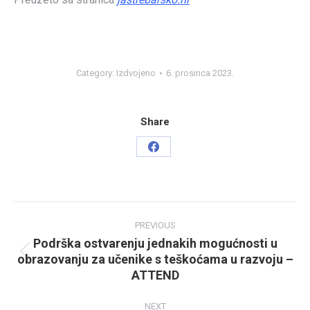
Category:
Izdvojeno
6. prosinca 2023.
Share
Share
on
Facebook
Post
PREVIOUS
navigation
Podrška ostvarenju jednakih mogućnosti u
obrazovanju za učenike s teškoćama u razvoju –
Previous
ATTEND
post:
NEXT