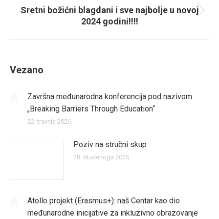
Sretni božićni blagdani i sve najbolje u novoj
Next
2024 godini!!!!
post:
Vezano
Završna međunarodna konferencija pod nazivom
„Breaking Barriers Through Education“
22. travnja 2026.
Poziv na stručni skup
28. studenoga 2025.
Atollo projekt (Erasmus+): naš Centar kao dio
međunarodne inicijative za inkluzivno obrazovanje