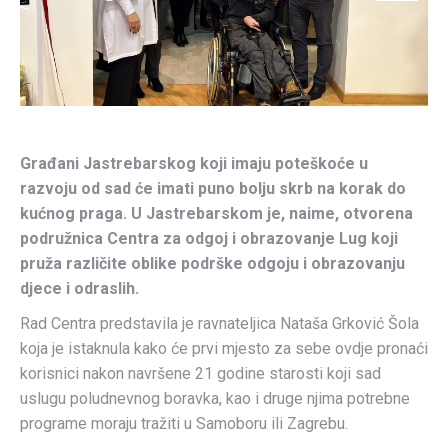
Građani Jastrebarskog koji imaju poteškoće u
razvoju od sad će imati puno bolju skrb na korak do
kućnog praga. U Jastrebarskom je, naime, otvorena
podružnica Centra za odgoj i obrazovanje Lug koji
pruža različite oblike podrške odgoju i obrazovanju
djece i odraslih.
Rad Centra predstavila je ravnateljica Nataša Grković Šola
koja je istaknula kako će prvi mjesto za sebe ovdje pronaći
korisnici nakon navršene 21 godine starosti koji sad
uslugu poludnevnog boravka, kao i druge njima potrebne
programe moraju tražiti u Samoboru ili Zagrebu.