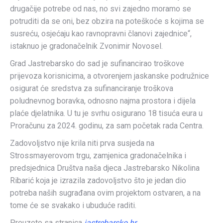
drugačije potrebe od nas, no svi zajedno moramo se
potruditi da se oni, bez obzira na poteškoće s kojima se
susreću, osjećaju kao ravnopravni članovi zajednice“,
istaknuo je gradonačelnik Zvonimir Novosel.
Grad Jastrebarsko do sad je sufinancirao troškove
prijevoza korisnicima, a otvorenjem jaskanske podružnice
osigurat će sredstva za sufinanciranje troškova
poludnevnog boravka, odnosno najma prostora i dijela
plaće djelatnika. U tu je svrhu osigurano 18 tisuća eura u
Proračunu za 2024. godinu, za sam početak rada Centra.
Zadovoljstvo nije krila niti prva susjeda na
Strossmayerovom trgu, zamjenica gradonačelnika i
predsjednica Društva naša djeca Jastrebarsko Nikolina
Ribarić koja je izrazila zadovoljstvo što je jedan dio
potreba naših sugrađana ovim projektom ostvaren, a na
tome će se svakako i ubuduće raditi.
Preuzeto sa stranica
jastrebarsko.hr