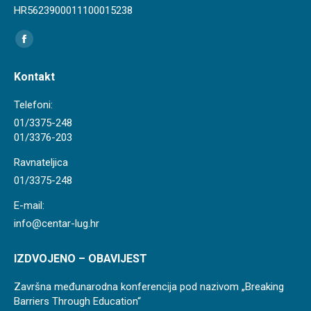
HR5623900011100015238
Find us on:
Facebook
page
Kontakt
opens
in
Telefoni:
new
01/3375-248
01/3376-203
window
Ravnateljica
01/3375-248
E-mail:
info@centar-lug.hr
IZDVOJENO – OBAVIJEST
Završna međunarodna konferencija pod nazivom „Breaking
Barriers Through Education“