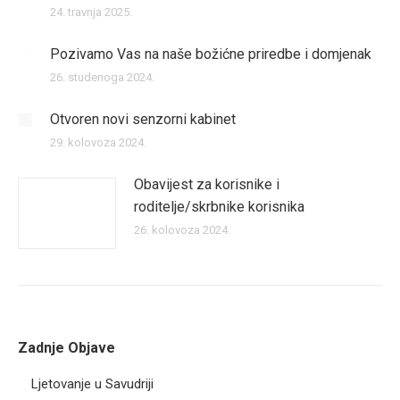
24. travnja 2025.
Pozivamo Vas na naše božićne priredbe i domjenak
26. studenoga 2024.
Otvoren novi senzorni kabinet
29. kolovoza 2024.
Obavijest za korisnike i
roditelje/skrbnike korisnika
26. kolovoza 2024.
Zadnje Objave
Ljetovanje u Savudriji