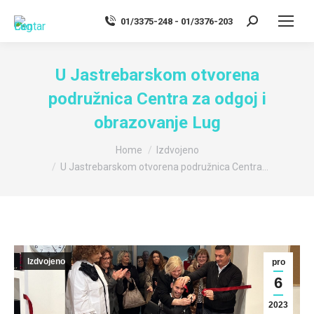
01/3375-248 - 01/3376-203
Search:
U Jastrebarskom otvorena
podružnica Centra za odgoj i
obrazovanje Lug
You are here:
Home
Izdvojeno
U Jastrebarskom otvorena podružnica Centra…
Izdvojeno
pro
6
2023