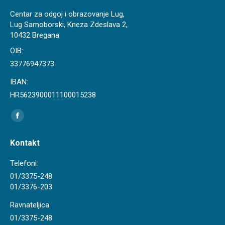
Centar za odgoj i obrazovanje Lug,
Lug Samoborski, Kneza Zdeslava 2,
10432 Bregana
OIB:
33776947373
IBAN:
HR5623900011100015238
Find us on:
Facebook
page
Kontakt
opens
in
Telefoni:
new
01/3375-248
01/3376-203
window
Ravnateljica
01/3375-248