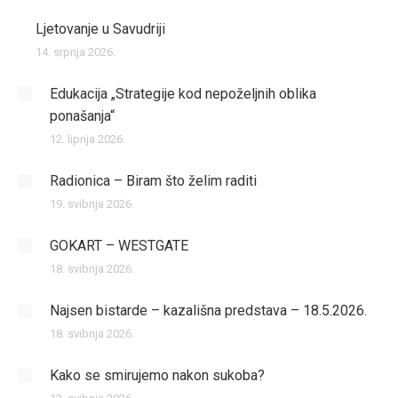
Ljetovanje u Savudriji
14. srpnja 2026.
Edukacija „Strategije kod nepoželjnih oblika
ponašanja“
12. lipnja 2026.
Radionica – Biram što želim raditi
19. svibnja 2026.
GOKART – WESTGATE
18. svibnja 2026.
Najsen bistarde – kazališna predstava – 18.5.2026.
18. svibnja 2026.
Kako se smirujemo nakon sukoba?