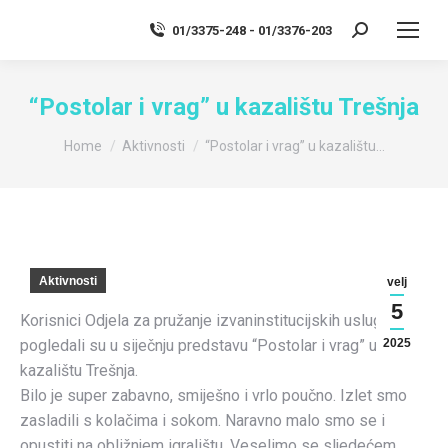
01/3375-248 - 01/3376-203
Search:
“Postolar i vrag” u kazalištu Trešnja
You are here:
Home
Aktivnosti
“Postolar i vrag” u kazalištu…
Aktivnosti
velj
5
Korisnici Odjela za pružanje izvaninstitucijskih usluga
pogledali su u siječnju predstavu “Postolar i vrag” u
2025
kazalištu Trešnja.
Bilo je super zabavno, smiješno i vrlo poučno. Izlet smo
zasladili s kolačima i sokom. Naravno malo smo se i
opustiti na obližnjem igralištu. Veselimo se sljedećem