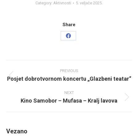
Category:
Aktivnosti
5. veljače 2025.
Share
Share
on
Facebook
Post
PREVIOUS
navigation
Posjet dobrotvornom koncertu „Glazbeni teatar“
Previous
post:
NEXT
Kino Samobor – Mufasa – Kralj lavova
Next
post:
Vezano