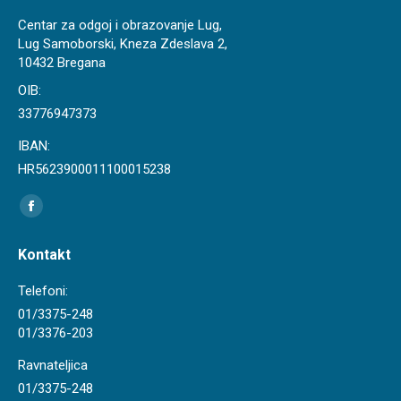
Centar za odgoj i obrazovanje Lug,
Lug Samoborski, Kneza Zdeslava 2,
10432 Bregana
OIB:
33776947373
IBAN:
HR5623900011100015238
Find us on:
Facebook
page
Kontakt
opens
in
Telefoni:
new
01/3375-248
01/3376-203
window
Ravnateljica
01/3375-248