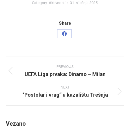
Category:
Aktivnosti
31. siječnja 2025.
Share
Share
on
Facebook
Post
PREVIOUS
navigation
UEFA Liga prvaka: Dinamo – Milan
Previous
post:
NEXT
“Postolar i vrag” u kazalištu Trešnja
Next
post:
Vezano