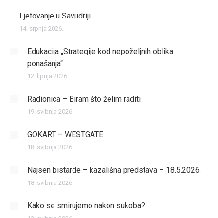
Ljetovanje u Savudriji
14. srpnja 2026.
Edukacija „Strategije kod nepoželjnih oblika
ponašanja“
12. lipnja 2026.
Radionica – Biram što želim raditi
19. svibnja 2026.
GOKART – WESTGATE
18. svibnja 2026.
Najsen bistarde – kazališna predstava – 18.5.2026.
18. svibnja 2026.
Kako se smirujemo nakon sukoba?