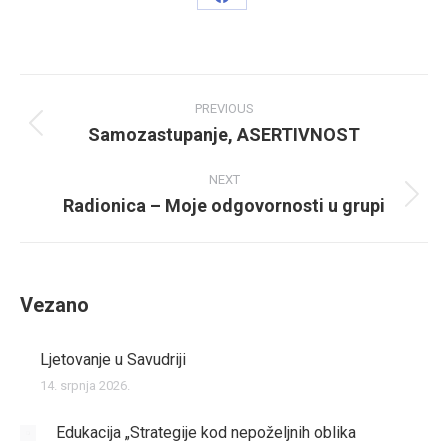
Share
on
Facebook
Post
PREVIOUS
navigation
Samozastupanje, ASERTIVNOST
Previous
post:
NEXT
Radionica – Moje odgovornosti u grupi
Next
post:
Vezano
Ljetovanje u Savudriji
14. srpnja 2026.
Edukacija „Strategije kod nepoželjnih oblika