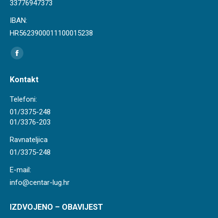
33776947373
IBAN:
HR5623900011100015238
Find us on:
Facebook
page
Kontakt
opens
in
Telefoni:
new
01/3375-248
01/3376-203
window
Ravnateljica
01/3375-248
E-mail:
info@centar-lug.hr
IZDVOJENO – OBAVIJEST