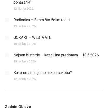
ponašanja“
12. lipnja 2026.
Radionica – Biram što želim raditi
19. svibnja 2026.
GOKART – WESTGATE
18. svibnja 2026.
Najsen bistarde – kazališna predstava – 18.5.2026.
18. svibnja 2026.
Kako se smirujemo nakon sukoba?
12. svibnja 2026.
Zadnje Objave