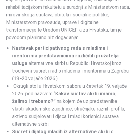
rehabilitacijskom fakultetu u suradnji s Ministarstvom rada,
mirovinskoga sustava, obitelji i socijalne politike,
Ministarstvom pravosuđa, uprave i digitalne
transformacije te Uredom UNICEF-a za Hrvatsku, tim je
povodom planirano niz događanja:
Nastavak participativnog rada s mladima i
mentorima predstavnicima različitih pružatelja
usluga
alternativne skrbi u Republici Hrvatskoj kroz
trodnevni susret i rad s mladima i mentorima u Zagrebu
(18.-20.veljače 2026.).
Okrugli stol u Hrvatskom saboru u četvrtak 19. veljače
2026. pod nazivom “
Kakav sustav skrbi imamo,
želimo i trebamo?”
na kojem će uz predstavnike
vlasti, akademske zajednice, stručnjake raznih profila,
aktivno sudjelovati i djeca i mladi korisnici sustava
alternativne skrbi.
Susret i dijalog mladih iz alternativne skrbi s