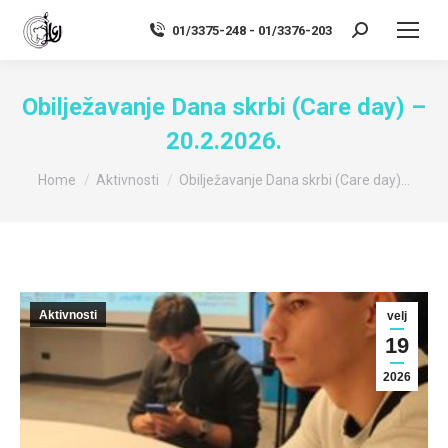
01/3375-248 - 01/3376-203
Search:
Obilježavanje Dana skrbi (Care day) –
20.2.2026.
You are here:
Home
Aktivnosti
Obilježavanje Dana skrbi (Care day)…
Aktivnosti
velj
19
2026