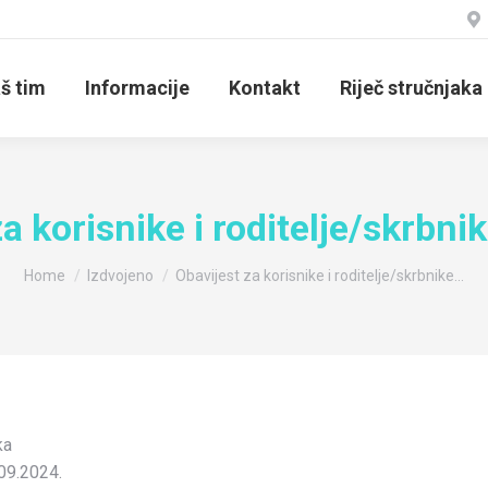
š tim
Informacije
Kontakt
Riječ stručnjaka
a korisnike i roditelje/skrbni
You are here:
Home
Izdvojeno
Obavijest za korisnike i roditelje/skrbnike…
ka
09.2024.