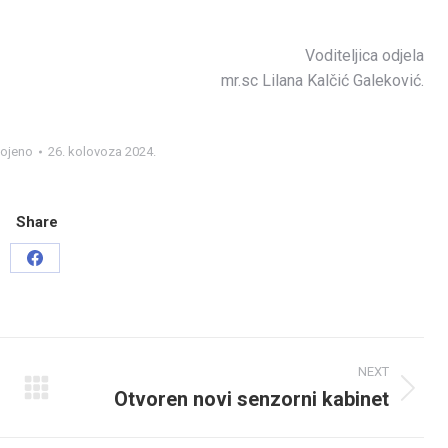
Voditeljica odjela
mr.sc Lilana Kalčić Galeković.
vojeno
26. kolovoza 2024.
Share
Share
on
Facebook
NEXT
Otvoren novi senzorni kabinet
Next
post: