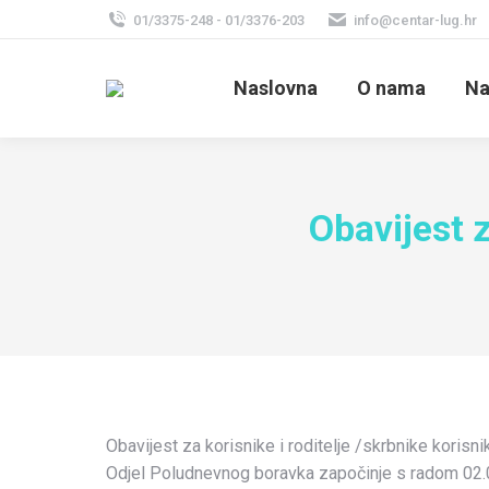
01/3375-248 - 01/3376-203
info@centar-lug.hr
Naslovna
O nama
Na
Obavijest z
Obavijest za korisnike i roditelje /skrbnike korisni
Odjel Poludnevnog boravka započinje s radom 02.