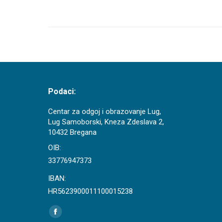
Podaci:
Centar za odgoj i obrazovanje Lug,
Lug Samoborski, Kneza Zdeslava 2,
10432 Bregana
OIB:
33776947373
IBAN:
HR5623900011100015238
Find us on:
Facebook