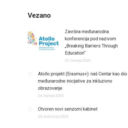
Vezano
Završna međunarodna
konferencija pod nazivom
„Breaking Barriers Through
Education“
22. travnja 2026.
Atollo projekt (Erasmus+): naš Centar kao dio
međunarodne inicijative za inkluzivno
obrazovanje
24. travnja 2025.
Otvoren novi senzorni kabinet
29. kolovoza 2024.