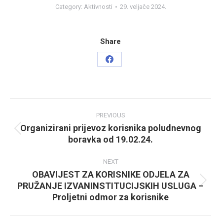
Category:
Aktivnosti
29. veljače 2024.
Share
Share
on
Facebook
Post
PREVIOUS
navigation
Organizirani prijevoz korisnika poludnevnog
Previous
boravka od 19.02.24.
post:
NEXT
OBAVIJEST ZA KORISNIKE ODJELA ZA
PRUŽANJE IZVANINSTITUCIJSKIH USLUGA –
Next
Proljetni odmor za korisnike
post: