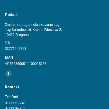
Podaci:
Centar za odgoj i obrazovanje Lug,
Lug Samoborski, Kneza Zdeslava 2,
10432 Bregana
OIB:
33776947373
IBAN:
HR5623900011100015238
Find us on:
Facebook
page
Kontakt
opens
in
Telefoni:
new
01/3375-248
01/3376-203
window