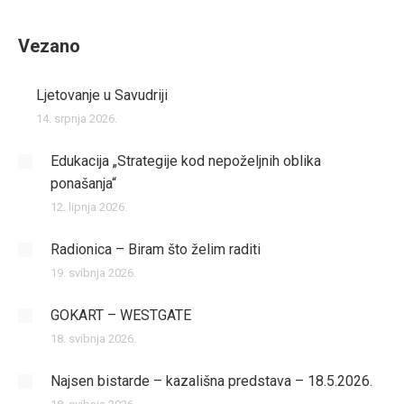
Vezano
Ljetovanje u Savudriji
14. srpnja 2026.
Edukacija „Strategije kod nepoželjnih oblika
ponašanja“
12. lipnja 2026.
Radionica – Biram što želim raditi
19. svibnja 2026.
GOKART – WESTGATE
18. svibnja 2026.
Najsen bistarde – kazališna predstava – 18.5.2026.