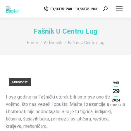
01/3375-248 - 01/3376-203
Search:
Fašnik U Centru Lug
You are here:
Home
Aktivnosti
Fašnik U Centru Lug
Aktivnosti
velj
29
I ove godine na Fašnički utorak bili smo sve ono što
2024
volimo, što nas veseli i opušta. Mašte i zezancije a nekima
i hrabrosti nije nedostajalo. Bilo je tu tigrića, indijanki,
ličanina, šašavih baka, princeza, avijatičara, vještica,
kraljeva, mehaničara..