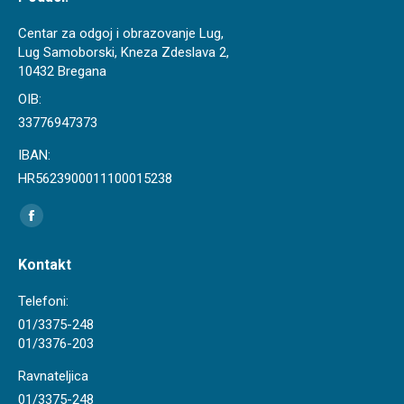
Centar za odgoj i obrazovanje Lug,
Lug Samoborski, Kneza Zdeslava 2,
10432 Bregana
OIB:
33776947373
IBAN:
HR5623900011100015238
Find us on:
Facebook
page
Kontakt
opens
in
Telefoni:
new
01/3375-248
01/3376-203
window
Ravnateljica
01/3375-248