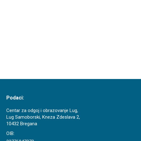
smo odlučili da ćemo se sivilu i kiši suprotstaviti
pjesmom i slatkim uštipcima. Filip već neko vrijeme
priča o karaokama pa smo u dvoranu odnijeli veliki
zvučnik, priključili mikrofon i zapjevali iz sveg
glasa. Dok smo mi izbacivali tugu i falšali svaku
pjesmu, dotle je Nazif…
Podaci:
Centar za odgoj i obrazovanje Lug,
Lug Samoborski, Kneza Zdeslava 2,
10432 Bregana
OIB: