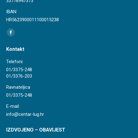
33776947373
IBAN:
HR5623900011100015238
Find us on:
Facebook
page
Kontakt
opens
in
Telefoni:
new
01/3375-248
01/3376-203
window
Ravnateljica
01/3375-248
E-mail:
info@centar-lug.hr
IZDVOJENO – OBAVIJEST