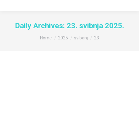
Daily Archives:
23. svibnja 2025.
You are here:
Home
2025
svibanj
23