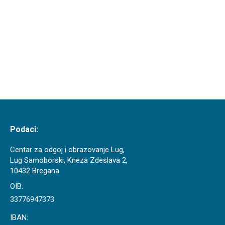
generacija od djece do treće životne dobi i to u
raznim tehnikama, od olovke ili tuša pa sve do
gline. Radovi nastaju promatranjem ili iz mašte.
Našim korisnicima…
Podaci:
Centar za odgoj i obrazovanje Lug,
Lug Samoborski, Kneza Zdeslava 2,
10432 Bregana
OIB:
33776947373
IBAN: