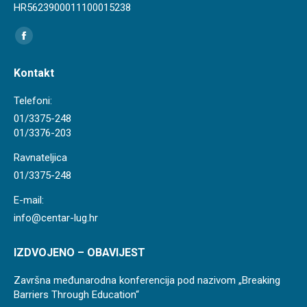
HR5623900011100015238
Find us on:
Facebook
page
Kontakt
opens
in
Telefoni:
new
01/3375-248
01/3376-203
window
Ravnateljica
01/3375-248
E-mail:
info@centar-lug.hr
IZDVOJENO – OBAVIJEST
Završna međunarodna konferencija pod nazivom „Breaking
Barriers Through Education“