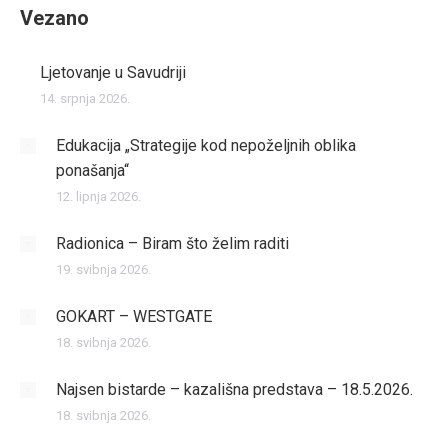
Vezano
Ljetovanje u Savudriji
14. srpnja 2026.
Edukacija „Strategije kod nepoželjnih oblika
ponašanja“
12. lipnja 2026.
Radionica – Biram što želim raditi
19. svibnja 2026.
GOKART – WESTGATE
18. svibnja 2026.
Najsen bistarde – kazališna predstava – 18.5.2026.
18. svibnja 2026.