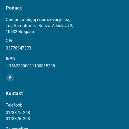
Podaci:
Centar za odgoj i obrazovanje Lug,
Lug Samoborski, Kneza Zdeslava 2,
10432 Bregana
OIB:
33776947373
IBAN:
HR5623900011100015238
Find us on:
Facebook
page
Kontakt
opens
in
Telefoni:
new
01/3375-248
01/3376-203
window