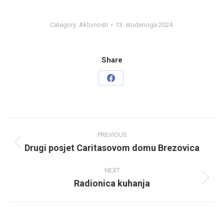
Category:
Aktivnosti
13. studenoga 2024.
Share
Share
on
Facebook
Post
PREVIOUS
navigation
Drugi posjet Caritasovom domu Brezovica
Previous
post:
NEXT
Radionica kuhanja
Next
post: