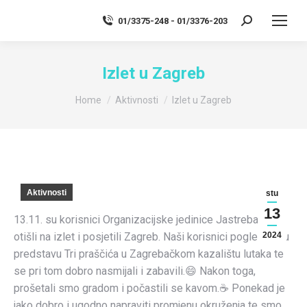
01/3375-248 - 01/3376-203
Search:
Izlet u Zagreb
You are here:
Home
Aktivnosti
Izlet u Zagreb
Aktivnosti
stu
13
13.11. su korisnici Organizacijske jedinice Jastrebarsko
otišli na izlet i posjetili Zagreb. Naši korisnici pogledali su
2024
predstavu Tri praščića u Zagrebačkom kazalištu lutaka te
se pri tom dobro nasmijali i zabavili.😄 Nakon toga,
prošetali smo gradom i počastili se kavom.☕ Ponekad je
jako dobro i ugodno napraviti promjenu okruženja te smo