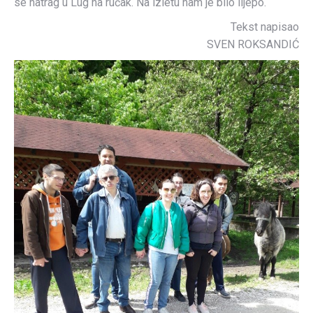
se natrag u Lug na ručak. Na izletu nam je bilo lijepo.
Tekst napisao
SVEN ROKSANDIĆ