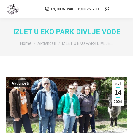
01/3375-248 - 01/3376-203
Search:
IZLET U EKO PARK DIVLJE VODE
You are here:
Home
Aktivnosti
IZLET U EKO PARK DIVLJE…
Aktivnosti
svi
14
2024