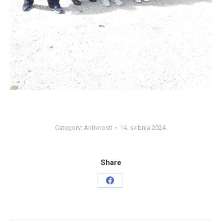
Category:
Aktivnosti
14. svibnja 2024.
Share
Share
on
Facebook