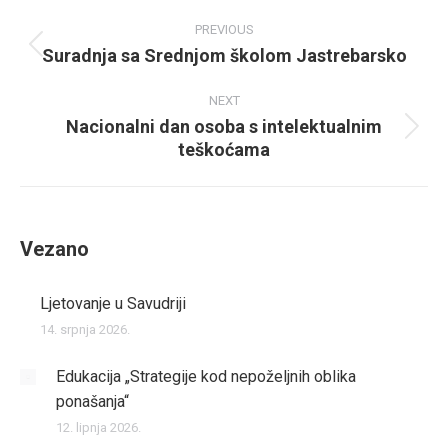
Post
PREVIOUS
navigation
Suradnja sa Srednjom školom Jastrebarsko
Previous
post:
NEXT
Nacionalni dan osoba s intelektualnim
Next
teškoćama
post:
Vezano
Ljetovanje u Savudriji
14. srpnja 2026.
Edukacija „Strategije kod nepoželjnih oblika
ponašanja“
12. lipnja 2026.