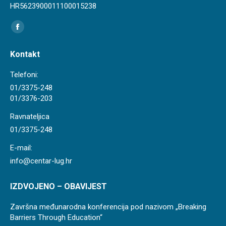
HR5623900011100015238
Find us on:
Facebook
page
Kontakt
opens
in
Telefoni:
new
01/3375-248
01/3376-203
window
Ravnateljica
01/3375-248
E-mail:
info@centar-lug.hr
IZDVOJENO – OBAVIJEST
Završna međunarodna konferencija pod nazivom „Breaking
Barriers Through Education“