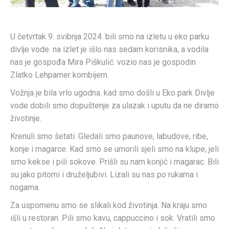
U četvrtak 9. svibnja 2024. bili smo na izletu u eko parku
divlje vode. na izlet je išlo nas sedam korisnika, a vodila
nas je gospođa Mira Piškulić. vozio nas je gospodin
Zlatko Lehpamer kombijem.
Vožnja je bila vrlo ugodna. kad smo došli u Eko park Divlje
vode dobili smo dopuštenje za ulazak i uputu da ne diramo
životinje.
Krenuli smo šetati. Gledali smo paunove, labudove, ribe,
konje i magarce. Kad smo se umorili sjeli smo na klupe, jeli
smo kekse i pili sokove. Prišli su nam konjić i magarac. Bili
su jako pitomi i druželjubivi. Lizali su nas po rukama i
nogama.
Za uspomenu smo se slikali kod životinja. Na kraju smo
išli u restoran. Pili smo kavu, cappuccino i sok. Vratili smo