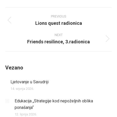
Facebook
Post
PREVIOUS
navigation
Lions quest radionica
Previous
post:
NEXT
Friends resilince, 3.radionica
Next
post:
Vezano
Ljetovanje u Savudriji
14. srpnja 2026.
Edukacija „Strategije kod nepoželjnih oblika
ponašanja“
12. lipnja 2026.