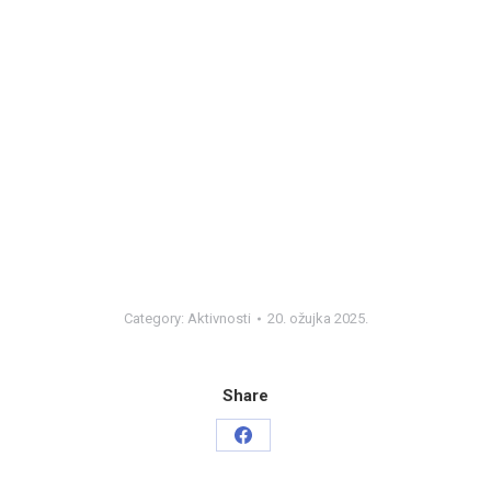
Category:
Aktivnosti
20. ožujka 2025.
Share
Share
on