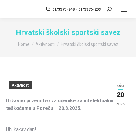
01/3375-248 - 01/3376-203
Search:
Hrvatski školski sportski savez
You are here:
Home
Aktivnosti
Hrvatski školski sportski savez
Aktivnosti
ožu
20
Državno prvenstvo za učenike za intelektualnim
2025
teškoćama u Poreču – 20.3.2025.
Uh, kakav dan!