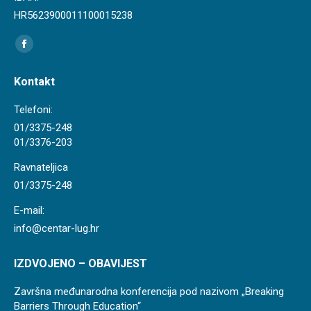
HR5623900011100015238
Find us on:
Facebook
page
Kontakt
opens
in
Telefoni:
new
01/3375-248
01/3376-203
window
Ravnateljica
01/3375-248
E-mail:
info@centar-lug.hr
IZDVOJENO – OBAVIJEST
Završna međunarodna konferencija pod nazivom „Breaking
Barriers Through Education“