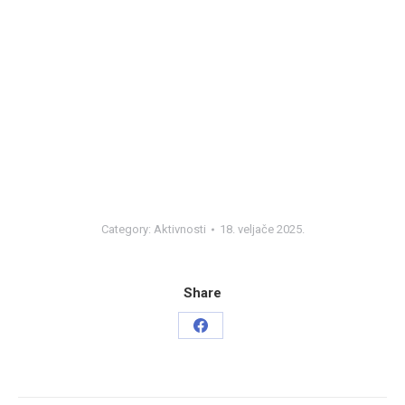
Category:
Aktivnosti
18. veljače 2025.
Share
Share
on
Facebook