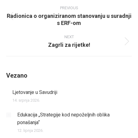
Post
PREVIOUS
navigation
Radionica o organiziranom stanovanju u suradnji
Previous
s ERF-om
post:
NEXT
Zagrli za rijetke!
Next
post:
Vezano
Ljetovanje u Savudriji
14. srpnja 2026.
Edukacija „Strategije kod nepoželjnih oblika
ponašanja“
12. lipnja 2026.