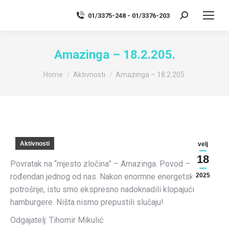
01/3375-248 - 01/3376-203
Search:
Amazinga – 18.2.205.
You are here:
Home
Aktivnosti
Amazinga – 18.2.205.
Aktivnosti
velj
18
Povratak na “mjesto zločina” – Amazinga. Povod –
rođendan jednog od nas. Nakon enormne energetske
2025
potrošnje, istu smo ekspresno nadoknadili klopajući
hamburgere. Ništa nismo prepustili slučaju!
Odgajatelj: Tihomir Mikulić