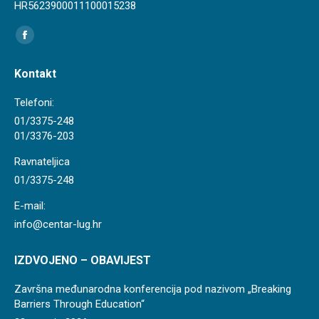
HR5623900011100015238
Find us on:
Facebook
page
Kontakt
opens
in
Telefoni:
new
01/3375-248
01/3376-203
window
Ravnateljica
01/3375-248
E-mail:
info@centar-lug.hr
IZDVOJENO – OBAVIJEST
Završna međunarodna konferencija pod nazivom „Breaking
Barriers Through Education“