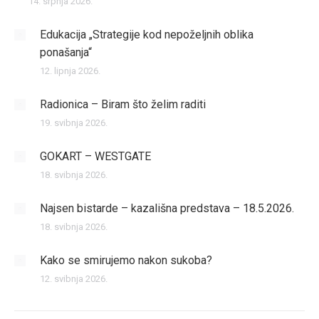
14. srpnja 2026.
Edukacija „Strategije kod nepoželjnih oblika
ponašanja“
12. lipnja 2026.
Radionica – Biram što želim raditi
19. svibnja 2026.
GOKART – WESTGATE
18. svibnja 2026.
Najsen bistarde – kazališna predstava – 18.5.2026.
18. svibnja 2026.
Kako se smirujemo nakon sukoba?
12. svibnja 2026.