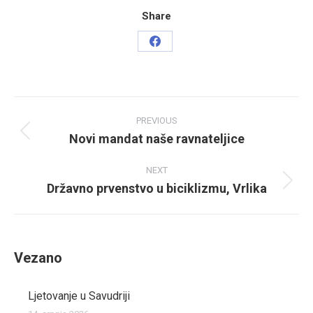
Share
Share
on
Facebook
Post
PREVIOUS
navigation
Novi mandat naše ravnateljice
Previous
post:
NEXT
Državno prvenstvo u biciklizmu, Vrlika
Next
post:
Vezano
Ljetovanje u Savudriji