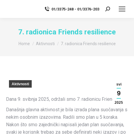
01/3375-248 - 01/3376-203
Search:
7. radionica Friends resilience
You are here:
Home
Aktivnosti
7. radionica Friends resilience
Aktivnosti
svi
9
Dana 9. svibnja 2025, održali smo 7. radionicu Friendsa.
2025
Današnja glavna aktivnost je bila izrada plana suočavanja s
nekim osobnim izazovima. Radili smo plan u 5 koraka.
Nakon što smo zajednički napisali jedan plan suočavanja,
svaki je korisnik trebao za sebe definirati neki izazov i po