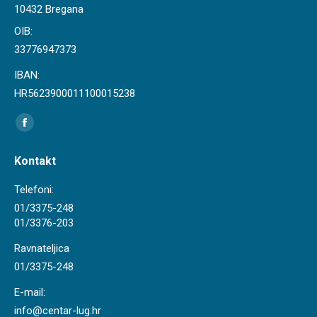
10432 Bregana
OIB:
33776947373
IBAN:
HR5623900011100015238
Find us on:
Facebook
page
Kontakt
opens
in
Telefoni:
new
01/3375-248
01/3376-203
window
Ravnateljica
01/3375-248
E-mail:
info@centar-lug.hr